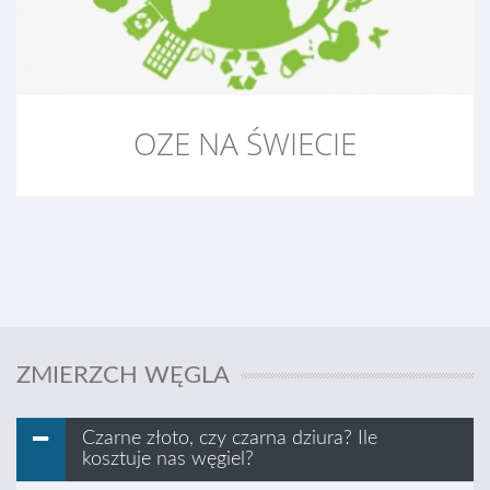
OZE NA ŚWIECIE
ZMIERZCH WĘGLA
Czarne złoto, czy czarna dziura? Ile
kosztuje nas węgiel?