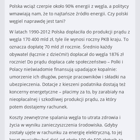
Polska wciąż czerpie około 90% energii z węgla, a politycy
wmawiają nam, że to najtańsze źródło energii. Czy polski
węgiel naprawdę jest tani?
W latach 1990-2012 Polska dopłaciła do produkcji prądu z
węgla 170 400 mld zł, tyle ile wynosi roczny PKB kraju. To
oznacza dopłatę 70 mld zł rocznie. Średnio każdy
obywatel (łącznie z dziećmi!) dopłacał do węgla 1876 zł
rocznie! Do prądu dopłaca całe społeczeństwo – Polki i
Polacy nieświadomie finansują upadające kopalnie:
umorzenie ich długów, pensje pracowników i składki na
ubezpieczenia. Dotacje z kieszeni podatnika dostają też
koncerny energetyczne – płacimy za to, by zarabiały na
nieopłacalnej i szkodliwej produkcji prądu, za który
potem dostajemy rachunek.
Koszty zewnętrzne spalania węgla to utrata zdrowia i
życia w wyniku zanieczyszczenia środowiska. Gdyby
zostały ujęte w rachunku za energię elektryczną, to jej
koszt musiałby być dziś od około 100 do 500 złotych za