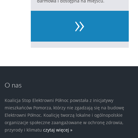
darmowa i dostępna na miejscu.
»
O nas
Koalicja Stop Elektrowni Północ powstała z inicjatywy
mieszkańców Pomorza, którzy nie zgadzają się na budowę
Elektrowni Północ. Koalicję tworzą lokalne i ogólnopolskie
organizacje społeczne zaangażowane w ochronę zdrowia,
przyrody i klimatu
czytaj więcej »