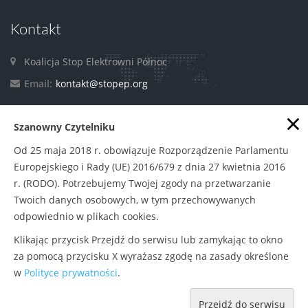
Kontakt
Koalicja Stop Elektrowni Północ
Email:
kontakt@stopep.org
×
Szanowny Czytelniku
Facebook
Od 25 maja 2018 r. obowiązuje Rozporządzenie Parlamentu
Europejskiego i Rady (UE) 2016/679 z dnia 27 kwietnia 2016
r. (RODO). Potrzebujemy Twojej zgody na przetwarzanie
Twoich danych osobowych, w tym przechowywanych
odpowiednio w plikach cookies.
Klikając przycisk Przejdź do serwisu lub zamykając to okno
Polityka prywatności
|
Zasady udostępniania
© Copyright
za pomocą przycisku X wyrażasz zgodę na zasady określone
w
Polityce prywatności
.
2015
Stowarzyszenie Pracownia na rzecz Wszystkich Istot
Przejdź do serwisu