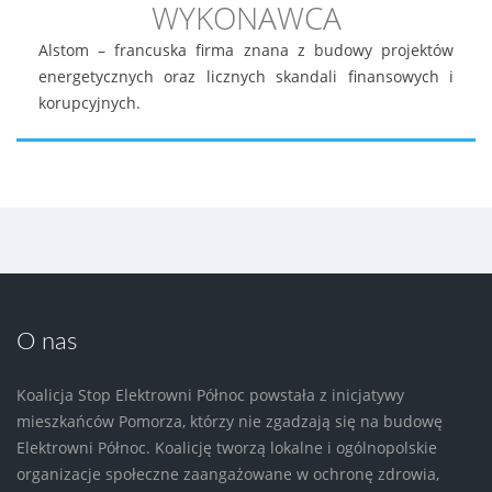
WYKONAWCA
Alstom – francuska firma znana z budowy projektów
energetycznych oraz licznych skandali finansowych i
korupcyjnych.
O nas
Koalicja Stop Elektrowni Północ powstała z inicjatywy
mieszkańców Pomorza, którzy nie zgadzają się na budowę
Elektrowni Północ. Koalicję tworzą lokalne i ogólnopolskie
organizacje społeczne zaangażowane w ochronę zdrowia,