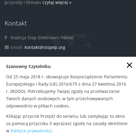
przyrody i klimatu
czytaj więcej »
Kontakt
Koalicja Stop Elektrowni Północ
Email:
kontakt@stopep.org
×
Szanowny Czytelniku
Facebook
Od 25 maja 2018 r. obowiązuje Rozporządzenie Parlamentu
Europejskiego i Rady (UE) 2016/679 z dnia 27 kwietnia 2016
r. (RODO). Potrzebujemy Twojej zgody na przetwarzanie
Twoich danych osobowych, w tym przechowywanych
odpowiednio w plikach cookies.
Klikając przycisk Przejdź do serwisu lub zamykając to okno
Polityka prywatności
|
Zasady udostępniania
© Copyright
za pomocą przycisku X wyrażasz zgodę na zasady określone
w
Polityce prywatności
.
2015
Stowarzyszenie Pracownia na rzecz Wszystkich Istot