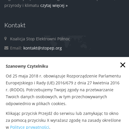
przyrody i klimatu
czytaj więcej »
Kontakt
Koalicja Stop Elektrowni Północ
Email:
kontakt@stopep.org
×
Szanowny Czytelniku
Facebook
Od 25 maja 2018 r. obowiązuje Rozporządzenie Parlamentu
Europejskiego i Rady (UE) 2016/679 z dnia 27 kwietnia 2016
r. (RODO). Potrzebujemy Twojej zgody na przetwarzanie
Twoich danych osobowych, w tym przechowywanych
odpowiednio w plikach cookies.
Klikając przycisk Przejdź do serwisu lub zamykając to okno
Polityka prywatności
|
Zasady udostępniania
© Copyright
za pomocą przycisku X wyrażasz zgodę na zasady określone
w
Polityce prywatności
.