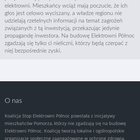
elektrowni. Mieszkańcy wciąż mają poczucie, że ich
głos jest celowo wyciszany, a władze regionu nie
udzielają rzetelnych informacji na temat zagrożeń
związanych z tą inwestycją, przekazując jedynie
propagandę inwestora. Na budowę Elektrowni Północ
zgadzają się tylko ci nieliczni, którzy będą czerpać z
niej bezpośrednie zyski.
O nas
Koalicja Stop Elektrowni Północ powstała z inicjatywy
mieszkańców Pomorza, którzy nie zgadzają się na budowę
Elektrowni Północ. Koalicję tworzą lokalne i ogólnopolskie
organizacje społeczne zaangażowane w ochronę zdrowia,