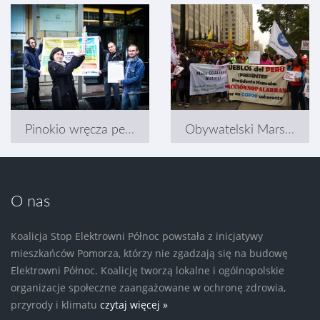
Pinokio wręcza petycję do Jana Kulczyka
Obywatelski Marsz Klimatyczny i Szczyt ONZ
O nas
Koalicja Stop Elektrowni Północ powstała z inicjatywy
mieszkańców Pomorza, którzy nie zgadzają się na budowę
Elektrowni Północ. Koalicję tworzą lokalne i ogólnopolskie
organizacje społeczne zaangażowane w ochronę zdrowia,
przyrody i klimatu
czytaj więcej »