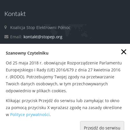
Kontakt
Koalicja Stop Elektrowni Północ
Email:
kontakt@stopep.org
×
Szanowny Czytelniku
Facebook
Od 25 maja 2018 r. obowiązuje Rozporządzenie Parlamentu
Europejskiego i Rady (UE) 2016/679 z dnia 27 kwietnia 2016
r. (RODO). Potrzebujemy Twojej zgody na przetwarzanie
Twoich danych osobowych, w tym przechowywanych
odpowiednio w plikach cookies.
Klikając przycisk Przejdź do serwisu lub zamykając to okno
za pomocą przycisku X wyrażasz zgodę na zasady określone
Polityka prywatności
|
Zasady udostępniania
© Copyright
w
Polityce prywatności
.
2015
Stowarzyszenie Pracownia na rzecz Wszystkich Istot
Przejdź do serwisu