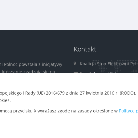
Kontakt
Koalicja Stop Elektrowni Pół
ni Północ powstała z inicjatywy
którzy nie zgadzają się na
Email:
kontakt@stopep.org
oc. Koalicję tworzą lokalne i
zacje społeczne zaangażowane
pejskiego i Rady (UE) 2016/679 z dnia 27 kwietnia 2016 r. (RODO)
zyrody i klimatu
czytaj więcej »
kies.
 pomocą przycisku X wyrażasz zgodę na zasady określone w
Polityce 
yright 2015
Stowarzyszenie Pracownia na rzecz Wszystkich Istot