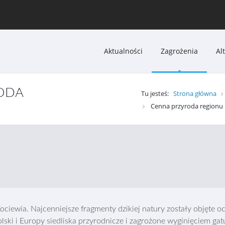
Aktualności
Zagrożenia
Al
RODA
Tu jesteś:
Strona główna
Cenna przyroda regionu
ciewia. Najcenniejsze fragmenty dzikiej natury zostały objęte o
ski i Europy siedliska przyrodnicze i zagrożone wyginięciem gatu