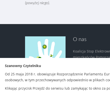
(powyżej niego).
O nas
Koalicja Stop Elektrow
mieszkańców Pomorza, 
budowę Elektrowni Półn
Szanowny Czytelniku
ogólnopolskie organi
Od 25 maja 2018 r. obowiązuje Rozporządzenie Parlamentu Euro
w ochronę zdrowia, pr
osobowych, w tym przechowywanych odpowiednio w plikach coo
Klikając przycisk Przejdź do serwisu lub zamykając to okno za
Polityka prywatności
|
Zasady udostępniania
© Cop