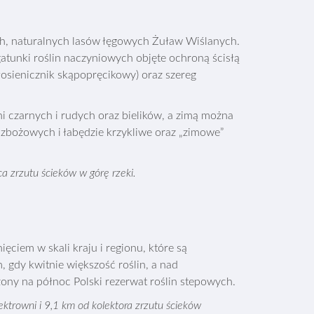
ch, naturalnych lasów łęgowych Żuław Wiślanych.
atunki roślin naczyniowych objęte ochroną ścisłą
włosienicznik skąpopręcikowy) oraz szereg
i czarnych i rudych oraz bielików, a zimą można
 zbożowych i łabędzie krzykliwe oraz „zimowe”
ca zrzutu ścieków w górę rzeki.
ęciem w skali kraju i regionu, które są
 gdy kwitnie większość roślin, a nad
ożony na północ Polski rezerwat roślin stepowych.
lektrowni i 9,1 km od kolektora zrzutu ścieków