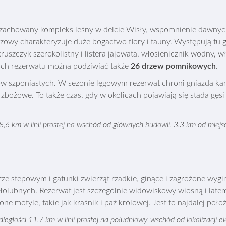
ej zachowany kompleks leśny w delcie Wisły, wspomnienie dawny
owy charakteryzuje duże bogactwo flory i fauny. Występują tu g
ruszczyk szerokolistny i listera jajowata, włosienicznik wodny, 
ach rezerwatu można podziwiać także
26 drzew pomnikowych
.
ów szponiastych. W sezonie lęgowym rezerwat chroni gniazda kan
bożowe. To także czas, gdy w okolicach pojawiają się stada gęsi
 8,6 km w linii prostej na wschód od głównych budowli, 3,3 km od miejs
ze stepowym i gatunki zwierząt rzadkie, ginące i zagrożone wygini
olubnych. Rezerwat jest szczególnie widowiskowy wiosną i latem,
e motyle, takie jak kraśnik i paź królowej. Jest to najdalej poł
dległości 11,7 km w linii prostej na południowy-wschód od lokalizacji e