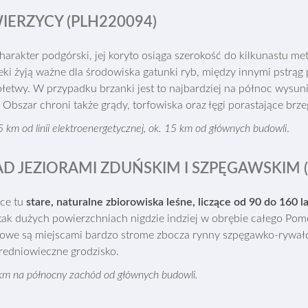
IERZYCY (PLH220094)
rakter podgórski, jej koryto osiąga szerokość do kilkunastu met
i żyją ważne dla środowiska gatunki ryb, między innymi pstrąg po
płetwy. W przypadku brzanki jest to najbardziej na północ wysuni
Obszar chroni także grądy, torfowiska oraz łęgi porastające brzeg
5 km od linii elektroenergetycznej, ok. 15 km od głównych budowli
.
D JEZIORAMI ZDUŃSKIM I SZPĘGAWSKIM (
ące tu
stare, naturalne zbiorowiska leśne, liczące od 90 do 160 l
tak dużych powierzchniach nigdzie indziej w obrębie całego Pom
owe są miejscami bardzo strome zbocza rynny szpęgawko-rywałdz
średniowieczne grodzisko.
km na północny zachód od głównych budowli.