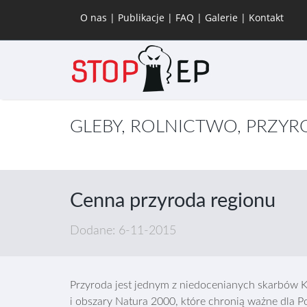
O nas
|
Publikacje
|
FAQ
|
Galerie
|
Kontakt
GLEBY, ROLNICTWO, PRZY
Cenna przyroda regionu
Dodane: 6-11-2015
Przyroda jest jednym z niedocenianych skarbów Ko
i obszary Natura 2000, które chronią ważne dla Pol