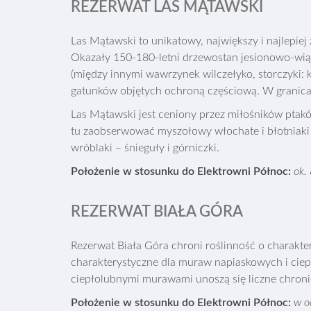
REZERWAT LAS MĄTAWSKI
Las Mątawski to unikatowy, największy i najlepi
Okazały 150-180-letni drzewostan jesionowo-wiąz
(między innymi wawrzynek wilczełyko, storczyki: k
gatunków objętych ochroną częściową. W granic
Las Mątawski jest ceniony przez miłośników ptak
tu zaobserwować myszołowy włochate i błotniaki z
wróblaki – śnieguły i górniczki.
Położenie w stosunku do Elektrowni Północ:
ok.
REZERWAT BIAŁA GÓRA
Rezerwat Biała Góra chroni roślinność o charakter
charakterystyczne dla muraw napiaskowych i ciepł
ciepłolubnymi murawami unoszą się liczne chronion
Położenie w stosunku do Elektrowni Północ:
w o