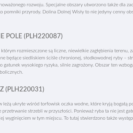
ównoważonego rozwoju. Specjalne obszary utworzono także dla z
o pomniki przyrody. Dolina Dolnej Wisły to nie jedyny cenny obs
E POLE (PLH220087)
tórym rozmieszczone są liczne, niewielkie zagłębienia terenu, za
ne będące siedliskiem ściśle chronionej, słodkowodnej ryby – strz
o gatunek wysokiego ryzyka, silnie zagrożony. Obszar ten wzbog
bolicznych.
 (
PLH220031)
żą ukryte wśród torfowisk oczka wodne, które kryją bogatą popul
przetrwanie strzebli w przyszłości. Ponieważ ryba ta nie jest ga
 jej wyginięciem w tym miejscu. To tutaj stwierdzono także wystę