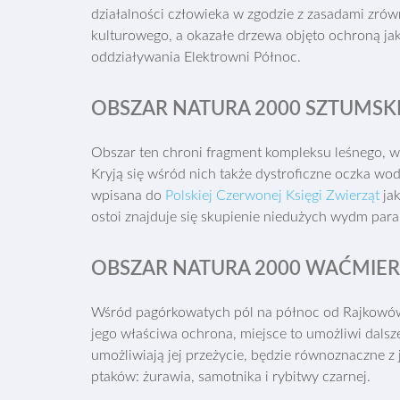
działalności człowieka w zgodzie z zasadami zr
kulturowego, a okazałe drzewa objęto ochroną jak
oddziaływania Elektrowni Północ.
OBSZAR NATURA 2000 SZTUMSKI
Obszar ten chroni fragment kompleksu leśnego, w k
Kryją się wśród nich także dystroficzne oczka wod
wpisana do
Polskiej Czerwonej Księgi Zwierząt
jak
ostoi znajduje się skupienie niedużych wydm para
OBSZAR NATURA 2000
WAĆMIERZ
Wśród pagórkowatych pól na północ od Rajkowów le
jego właściwa ochrona, miejsce to umożliwi dalsze 
umożliwiają jej przeżycie, będzie równoznaczne z
ptaków: żurawia, samotnika i rybitwy czarnej.