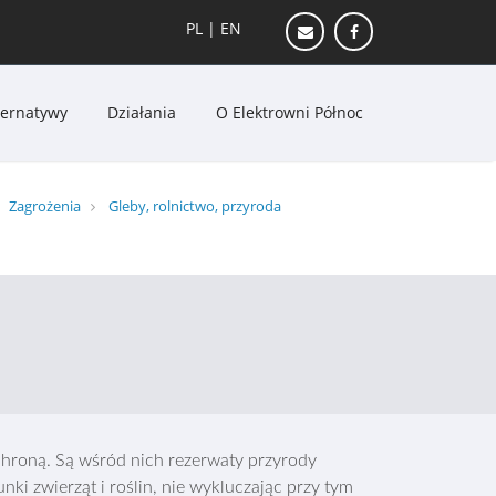
PL
|
EN
ternatywy
Działania
O Elektrowni Północ
Zagrożenia
Gleby, rolnictwo, przyroda
chroną. Są wśród nich rezerwaty przyrody
nki zwierząt i roślin, nie wykluczając przy tym