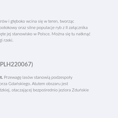
rów i głęboko wcina się w teren, tworząc
tokowy oraz silne populacje ryb z II załącznika
ęte jej stanowisko w Polsce. Można się tu natknąć
i rzeki.
PLH220067)
at
.
Przewagę lasów stanowią podzespoły
orza Gdańskiego. Atutem obszaru jest
kiej, otaczającej bezpośrednio jeziora Zduńskie