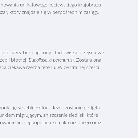
achowania unikatowego kociewskiego krajobrazu
zar, który znajdzie się w bezpośrednim zasięgu
jęte przez bór bagienny i torfowiska przejściowe.
ebli błotnej (
Eupallasella percnurus
). Została ona
aca ciekawa rzeźba terenu. W centralnej części
ację strzebli błotnej. Jeżeli zostanie podjęta
tunkiem migrującym, zniszczenie siedlisk, które
powanie licznej populacji kumaka nizinnego oraz