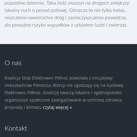
pojazdów dziennie. Taka ilość maszyn na drogach zwiększy
lokalny ruch o ponad połowę. Oznacza to nie tylko hałas,
niszczenie nawierzchni dróg i zanieczyszczenie powietrza,
ale poważne ryzyko wypadków z udziałem ludzi i zwierząt.
O nas
Koalicja Stop Elektrowni Północ powstała z inicjatywy
mieszkańców Pomorza, którzy nie zgadzają się na budowę
Elektrowni Północ. Koalicję tworzą lokalne i ogólnopolskie
organizacje społeczne zaangażowane w ochronę zdrowia,
przyrody i klimatu
czytaj więcej »
Kontakt