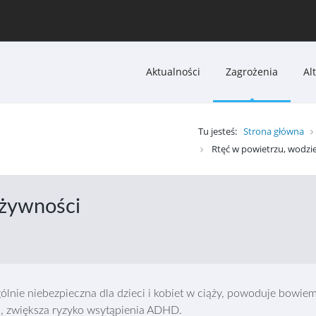
Aktualności
Zagrożenia
Al
Tu jesteś:
Strona główna
Rtęć w powietrzu, wodzie
 żywności
ególnie niebezpieczna dla dzieci i kobiet w ciąży, powoduje bowi
ji, zwiększa ryzyko wsytąpienia ADHD.