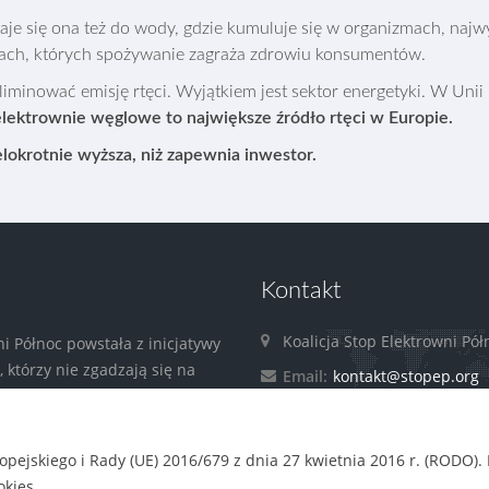
taje się ona też do wody, gdzie kumuluje się w organizmach, najw
bach, których spożywanie zagraża zdrowiu konsumentów.
minować emisję rtęci. Wyjątkiem jest sektor energetyki. W Unii 
ektrownie węglowe to największe źródło rtęci w Europie.
elokrotnie wyższa, niż zapewnia inwestor.
Kontakt
Koalicja Stop Elektrowni Pół
ni Północ powstała z inicjatywy
którzy nie zgadzają się na
Email:
kontakt@stopep.org
oc. Koalicję tworzą lokalne i
zacje społeczne zaangażowane
zyrody i klimatu
czytaj więcej »
pejskiego i Rady (UE) 2016/679 z dnia 27 kwietnia 2016 r. (RODO)
kies.