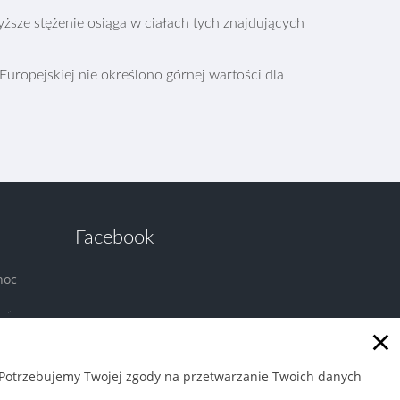
yższe stężenie osiąga w ciałach tych znajdujących
Europejskiej nie określono górnej wartości dla
Facebook
noc
×
. Potrzebujemy Twojej zgody na przetwarzanie Twoich danych