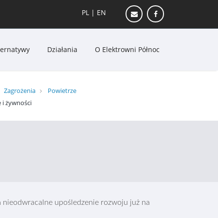
PL
|
EN
ternatywy
Działania
O Elektrowni Północ
Zagrożenia
Powietrze
 i żywności
em nieodwracalne upośledzenie rozwoju już na