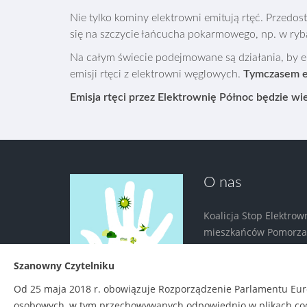
Nie tylko kominy elektrowni emitują rtęć. Przedos
się na szczycie łańcucha pokarmowego, np. w ry
Na całym świecie podejmowane są działania, by eli
emisji rtęci z elektrowni węglowych.
Tymczasem el
Emisja rtęci przez Elektrownię Północ będzie wi
O nas
Koalicja Stop Elektrow
mieszkańców Pomorza, 
budowę Elektrowni Półn
ogólnopolskie organi
Szanowny Czytelniku
w ochronę zdrowia, pr
Od 25 maja 2018 r. obowiązuje Rozporządzenie Parlamentu Euro
osobowych, w tym przechowywanych odpowiednio w plikach coo