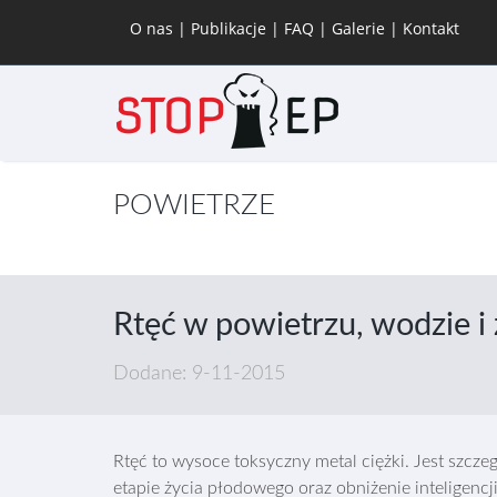
O nas
|
Publikacje
|
FAQ
|
Galerie
|
Kontakt
POWIETRZE
Rtęć w powietrzu, wodzie i
Dodane: 9-11-2015
Rtęć to wysoce toksyczny metal ciężki. Jest szcz
etapie życia płodowego oraz obniżenie inteligenc