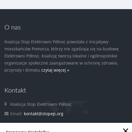
O nas
Koalicja Stop Elektrowni Północ powstała z inicjatywy
mieszkańców Pomorza, którzy nie zgadzają się na budowę
Elektrowni Północ. Koalicję tworzą lokalne i ogólnopolskie
organizacje społeczne zaangażowane w ochronę zdrowia,
przyrody i klimatu
czytaj więcej »
Kontakt
Koalicja Stop Elektrowni Północ
Email:
kontakt@stopep.org
×