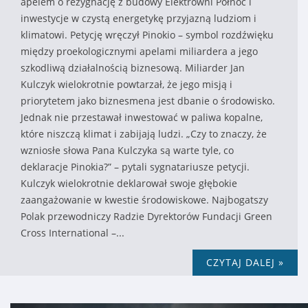
apelem o rezygnację z budowy Elektrowni Północ i
inwestycje w czystą energetykę przyjazną ludziom i
klimatowi. Petycję wręczył Pinokio – symbol rozdźwięku
między proekologicznymi apelami miliardera a jego
szkodliwą działalnością biznesową. Miliarder Jan
Kulczyk wielokrotnie powtarzał, że jego misją i
priorytetem jako biznesmena jest dbanie o środowisko.
Jednak nie przestawał inwestować w paliwa kopalne,
które niszczą klimat i zabijają ludzi. „Czy to znaczy, że
wzniosłe słowa Pana Kulczyka są warte tyle, co
deklaracje Pinokia?” – pytali sygnatariusze petycji.
Kulczyk wielokrotnie deklarował swoje głębokie
zaangażowanie w kwestie środowiskowe. Najbogatszy
Polak przewodniczy Radzie Dyrektorów Fundacji Green
Cross International –...
CZYTAJ DALEJ »