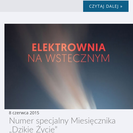
CZYTAJ DALEJ »
8 czerwca 2015
Numer specjalny Miesięcznika
„Dzikie Życie”