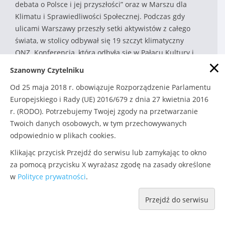
debata o Polsce i jej przyszłości” oraz w Marszu dla
Klimatu i Sprawiedliwości Społecznej. Podczas gdy
ulicami Warszawy przeszły setki aktywistów z całego
świata, w stolicy odbywał się 19 szczyt klimatyczny
ONZ. Konferencja, która odbyła się w Pałacu Kultury i
×
Nauki, zgromadziła przedstawicieli organizacji
Szanowny Czytelniku
pozarządowych i ruchów społecznych, którzy wspólnie
Od 25 maja 2018 r. obowiązuje Rozporządzenie Parlamentu
dyskutowali o ochronie klimatu i energetycznej
Europejskiego i Rady (UE) 2016/679 z dnia 27 kwietnia 2016
przyszłości Polski. W programie konferencji znalazły się
r. (RODO). Potrzebujemy Twojej zgody na przetwarzanie
panele o: zatrudnieniu w sektorze energii odnawialnej i
Twoich danych osobowych, w tym przechowywanych
towarzyszącym tej kwestii faktach i mitach, rozwoju
odpowiednio w plikach cookies.
miast i terenów rolniczych w kontekście ochrony
klimatu i rozwoju ruchów społecznych oraz dyskusja
Klikając przycisk Przejdź do serwisu lub zamykając to okno
„Polski węgiel: skarb narodowy...
za pomocą przycisku X wyrażasz zgodę na zasady określone
w
Polityce prywatności
.
CZYTAJ DALEJ »
Przejdź do serwisu