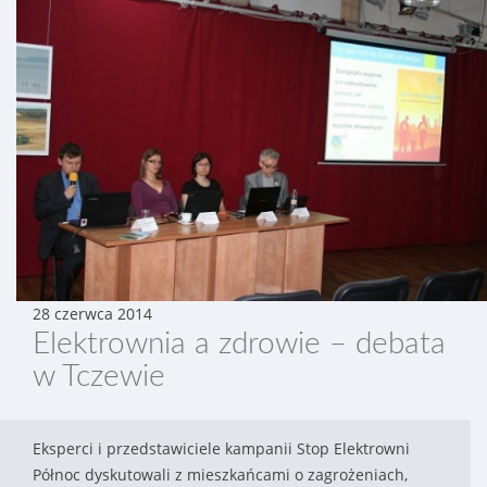
28 czerwca 2014
Elektrownia a zdrowie – debata
w Tczewie
Eksperci i przedstawiciele kampanii Stop Elektrowni
Północ dyskutowali z mieszkańcami o zagrożeniach,