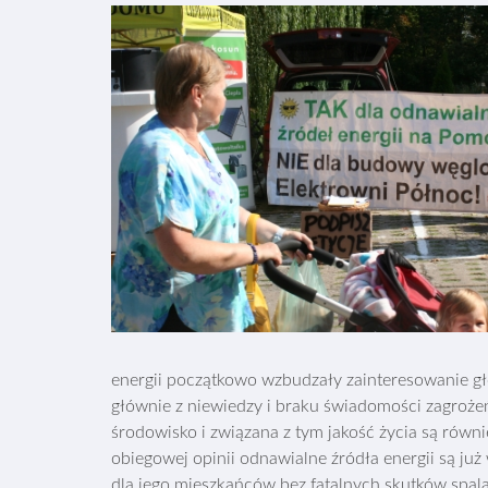
energii początkowo wzbudzały zainteresowanie gł
głównie z niewiedzy i braku świadomości zagrożeń
środowisko i związana z tym jakość życia są równ
obiegowej opinii odnawialne źródła energii są ju
dla jego mieszkańców bez fatalnych skutków spalan