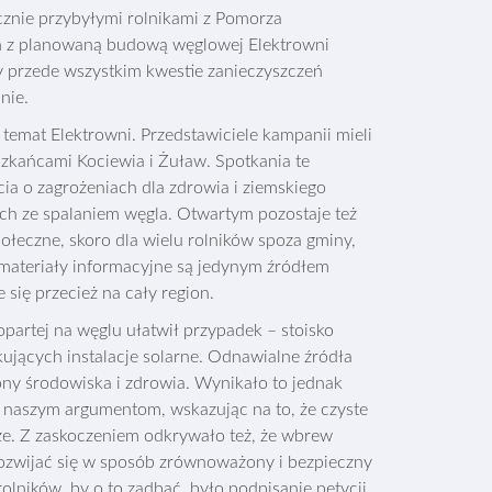
licznie przybyłymi rolnikami z Pomorza
h z planowaną budową węglowej Elektrowni
 przede wszystkim kwestie zanieczyszczeń
nie.
a temat Elektrowni. Przedstawiciele kampanii mieli
szkańcami Kociewia i Żuław. Spotkania te
cia o zagrożeniach dla zdrowia i ziemskiego
ych ze spalaniem węgla. Otwartym pozostaje też
połeczne, skoro dla wielu rolników spoza gminy,
materiały informacyjne są jedynym źródłem
 się przecież na cały region.
opartej na węglu ułatwił przypadek – stoisko
ujących instalacje solarne. Odnawialne źródła
ony środowiska i zdrowia. Wynikało to jednak
ję naszym argumentom, wskazując na to, że czyste
sze. Z zaskoczeniem odkrywało też, że wbrew
 rozwijać się w sposób zrównoważony i bezpieczny
olników, by o to zadbać, było podpisanie petycji