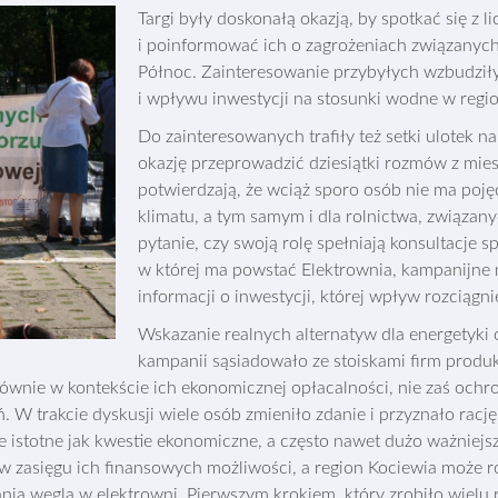
Targi były doskonałą okazją, by spotkać się z 
i poinformować ich o zagrożeniach związanyc
Północ. Zainteresowanie przybyłych wzbudziły
i wpływu inwestycji na stosunki wodne w regio
Do zainteresowanych trafiły też setki ulotek n
okazję przeprowadzić dziesiątki rozmów z mie
potwierdzają, że wciąż sporo osób nie ma poję
klimatu, a tym samym i dla rolnictwa, związan
pytanie, czy swoją rolę spełniają konsultacje s
w której ma powstać Elektrownia, kampanijne 
informacji o inwestycji, której wpływ rozciągnie
Wskazanie realnych alternatyw dla energetyki 
kampanii sąsiadowało ze stoiskami firm produk
ównie w kontekście ich ekonomicznej opłacalności, nie zaś ochr
. W trakcie dyskusji wiele osób zmieniło zdanie i przyznało rac
ie istotne jak kwestie ekonomiczne, a często nawet dużo ważniej
ż w zasięgu ich finansowych możliwości, a region Kociewia może
ia węgla w elektrowni. Pierwszym krokiem, który zrobiło wielu r