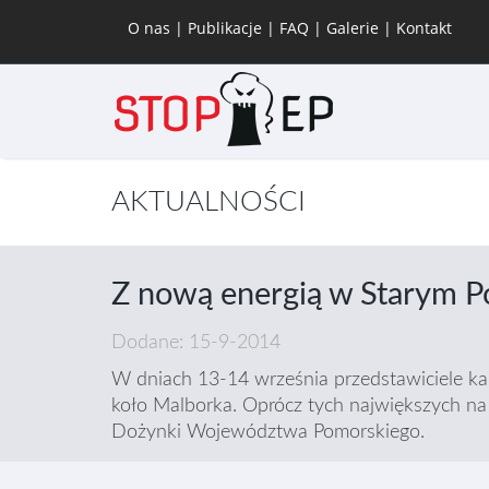
O nas
|
Publikacje
|
FAQ
|
Galerie
|
Kontakt
AKTUALNOŚCI
Z nową energią w Starym P
Dodane: 15-9-2014
W dniach 13-14 września przedstawiciele ka
koło Malborka. Oprócz tych największych na
Dożynki Województwa Pomorskiego.