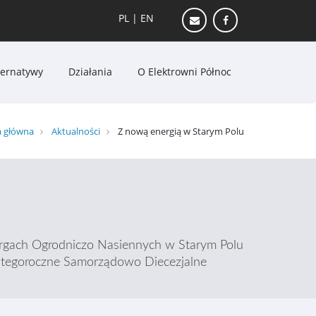
PL
|
EN
ternatywy
Działania
O Elektrowni Północ
a główna
Aktualności
Z nową energią w Starym Polu
Targach Ogrodniczo Nasiennych w Starym Polu
ce tegoroczne Samorządowo Diecezjalne