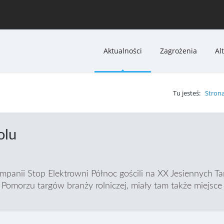
Aktualności
Zagrożenia
Al
Tu jesteś:
Stron
olu
mpanii Stop Elektrowni Północ gościli na XX Jesiennych 
 Pomorzu targów branży rolniczej, miały tam także miejs