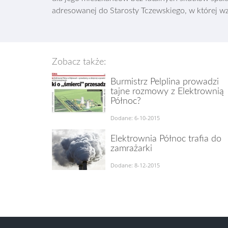
adresowanej do Starosty Tczewskiego, w której 
Zobacz także:
Burmistrz Pelplina prowadzi
tajne rozmowy z Elektrownią
Północ?
Dodane: 6-10-2015
Elektrownia Północ trafia do
zamrażarki
Dodane: 8-12-2015