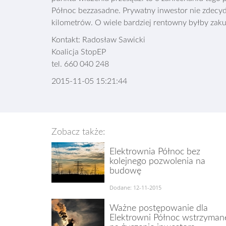
Północ bezzasadne. Prywatny inwestor nie zdecyd
kilometrów. O wiele bardziej rentowny byłby zakup
Kontakt: Radosław Sawicki
Koalicja StopEP
tel. 660 040 248
2015-11-05 15:21:44
Zobacz także:
Elektrownia Północ bez
kolejnego pozwolenia na
budowę
Dodane: 12-11-2015
Ważne postępowanie dla
Elektrowni Północ wstrzyman