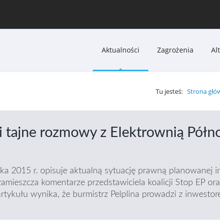
Aktualności
Zagrożenia
Al
Tu jesteś:
Strona głó
i tajne rozmowy z Elektrownią Półn
ika 2015 r. opisuje aktualną sytuację prawną planowanej 
zamieszcza komentarze przedstawiciela koalicji Stop EP 
rtykułu wynika, że burmistrz Pelplina prowadzi z inwestor