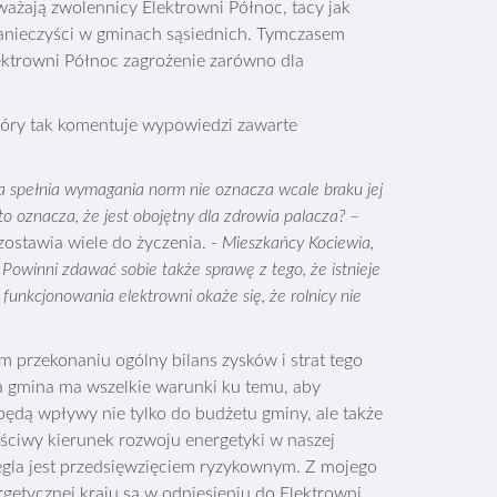
ażają zwolennicy Elektrowni Północ, tacy jak
 zanieczyści w gminach sąsiednich. Tymczasem
lektrowni Północ zagrożenie zarówno dla
który tak komentuje wypowiedzi zawarte
ja spełnia wymagania norm nie oznacza wcale braku jej
to oznacza, że jest obojętny dla zdrowia palacza?
–
zostawia wiele do życzenia. -
Mieszkańcy Kociewia,
owinni zdawać sobie także sprawę z tego, że istnieje
 funkcjonowania elektrowni okaże się, że rolnicy nie
m przekonaniu ogólny bilans zysków i strat tego
za gmina ma wszelkie warunki ku temu, aby
będą wpływy nie tylko do budżetu gminy, ale także
aściwy kierunek rozwoju energetyki w naszej
ęgla jest przedsięwzięciem ryzykownym. Z mojego
rgetycznej kraju są w odniesieniu do Elektrowni