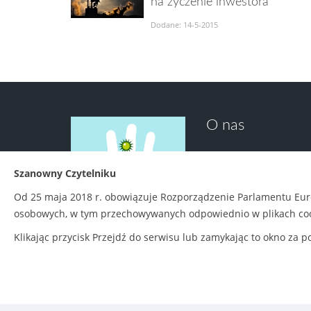
na życzenie inwestora
Dodane: 14-5-2015
O nas
Koalicja Stop Elektrow
Szanowny Czytelniku
mieszkańców Pomorza, 
budowę Elektrowni Półn
Od 25 maja 2018 r. obowiązuje Rozporządzenie Parlamentu Euro
ogólnopolskie organi
osobowych, w tym przechowywanych odpowiednio w plikach coo
w ochronę zdrowia, pr
Klikając przycisk Przejdź do serwisu lub zamykając to okno za
Polityka prywatności
|
Zasady udostępniania
© Cop