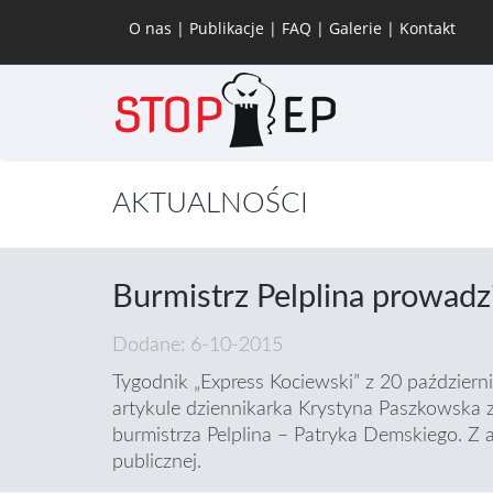
O nas
|
Publikacje
|
FAQ
|
Galerie
|
Kontakt
AKTUALNOŚCI
Burmistrz Pelplina prowadz
Dodane: 6-10-2015
Tygodnik „Express Kociewski” z 20 październ
artykule dziennikarka Krystyna Paszkowska 
burmistrza Pelplina – Patryka Demskiego. Z a
publicznej.