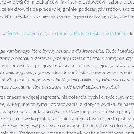
 zarówno wśród mieszkańców, jak i samorządowców regionu przew
, że elektrownia da pracę w jej gminie, podczas gdy środowisko
wielu mieszkańców nie zgadza się na jego realizację widząc w E
sz Śledź – znawca regionu i Radny Rady Miejskiej w Pelplinie
, 
la kamiennego, które byłyby neutralne dla środowiska. To, że instalac
ony w oparciu o stosowne przepisy i spełnia założone normy, ale czy 
całej sprawie jest przejrzystość procesu inwestycyjnego, która po
rownia węglowa pogorszy zdecydowanie jakość powietrza w regionie. P
. Kto poniesie odpowiedzialność, jeżeli po kilku, czy kilkunastu latach
h ze względu na zbyt dużą zawartość metali ciężkich w glebie?
za znacznie więcej zagrożeń, niż potencjalnych korzyści: „W moi
iej w Pelplinie otrzymali opracowania, z których wynika, że nas
zu w oparciu o źródła odnawialne. Powstaną także miejsca pracy, 
enia środowiska praktycznie nie istnieje. Uważam, że to jest wł
elektrowni węglowej w czasie narastania tendencji odwrotu od w
rojektu.) (Podnoszone przez polityków kwestie niezależności ene