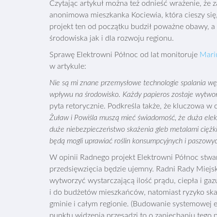
Czytając artykuł można też odnieść wrażenie, że
anonimowa mieszkanka Kociewia, która cieszy się
projekt ten od początku budził poważne obawy, a 
środowiska jak i dla rozwoju regionu.
Sprawę Elektrowni Północ od lat monitoruje
Mariu
w artykule:
Nie są mi znane przemysłowe technologie spalania węg
wpływu na środowisko. Każdy papieros zostaje wytworz
pyta retorycznie. Podkreśla także, że kluczowa w 
Żuław i Powiśla muszą mieć świadomość, że duża elekt
duże niebezpieczeństwo skażenia gleb metalami ciężkimi
będą mogli uprawiać roślin konsumpcyjnych i paszowyc
W opinii Radnego projekt Elektrowni Północ stwar
przedsięwzięcia będzie ujemny. Radni Rady Miejsk
wytworzyć wystarczającą ilość prądu, ciepła i ga
i do budżetów mieszkańców, natomiast ryzyko skaż
gminie i całym regionie. (Budowanie systemowej 
punktu widzenia przesądzi to o zaniechaniu tego p