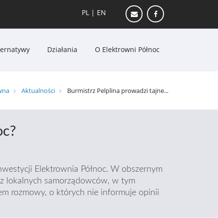
PL
|
EN
ternatywy
Działania
O Elektrowni Północ
wna
Aktualności
Burmistrz Pelplina prowadzi tajne...
oc?
inwestycji Elektrownia Północ. W obszernym
oraz lokalnych samorządowców, w tym
em rozmowy, o których nie informuje opinii