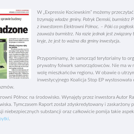
W „Expressie Kociewskim” możemy przeczytać
trzymają władze gminy. Patryk Demski, burmistrz P
z inwestorem Elektrowni Północ. – Póki co pogłoski
zauważa burmistrz. Na razie jednak jest związany 
kryje, że jest to ważna dla gminy inwestycj
a.
Przypominamy, że samorząd terytorialny to org
prywatny folwark samorządowców. Nie ma w nim
wolę mieszkańców regionu. W obawie o utrzy
inwestycyjnego Koalicja Stop EP wystosowała 
rozmów.
trowni Północ na środowisko. Wynajęty przez inwestora Autor 
dowiska. Tymczasem Raport został zdyskredytowany i zaskarżony p
i niebezpiecznych substancji oraz całkowicie pomija takie aspek
bytki
.